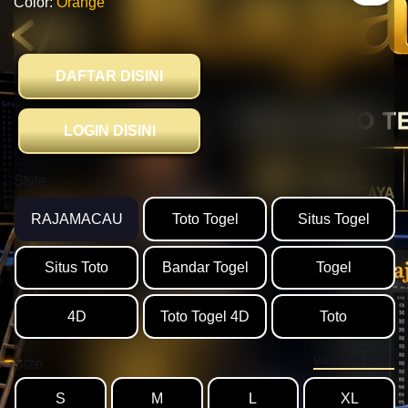
Color:
Orange
DAFTAR DISINI
LOGIN DISINI
Style
RAJAMACAU
Toto Togel
Situs Togel
Situs Toto
Bandar Togel
Togel
4D
Toto Togel 4D
Toto
View Size Chart
Size
S
M
L
XL